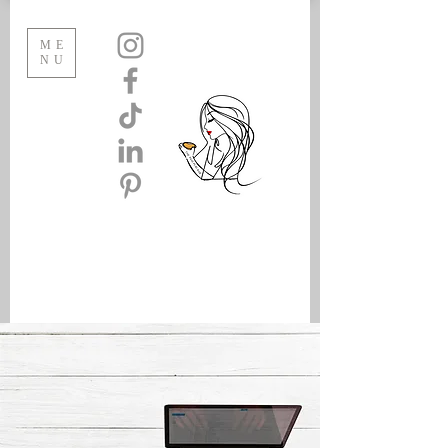
ME
NU