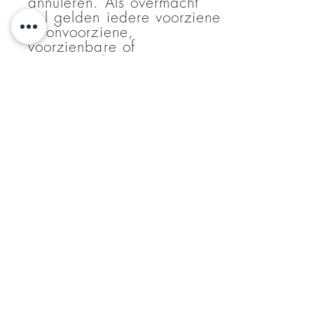
annuleren. Als overmacht
zal gelden iedere voorziene
of onvoorziene,
voorzienbare of
onvoorzienbare
omstandigheden die het
uitvoeren van The Pani Puri
Bar zodanig bemoeilijkt dat
het uitvoeren redelijkerwijs
onmogelijk dan wel
bezwaarlijk wordt. Onder
zodanige omstandigheden
worden mede verstaan
zodanige omstandigheden
bij personen en/of diensten
en/of instellingen waarvan
The Pani Puri Bar gebruik
wenst te maken bij het
uitvoeren van de
overeenkomst en ook alles
wat voor voornoemde als
overmacht of opschortende