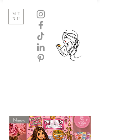
ME
NU
Nieuw